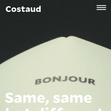
Costaud
Same, same